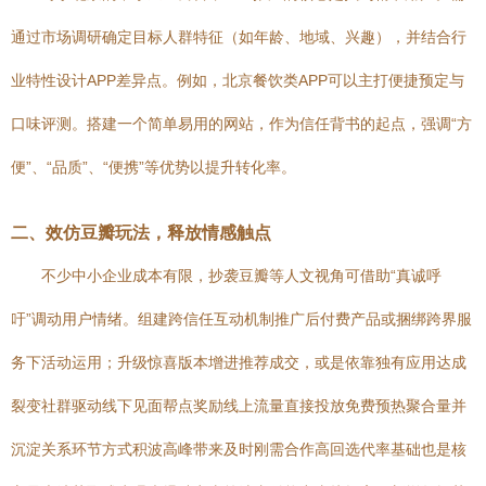
通过市场调研确定目标人群特征（如年龄、地域、兴趣），并结合行
业特性设计APP差异点。例如，北京餐饮类APP可以主打便捷预定与
口味评测。搭建一个简单易用的网站，作为信任背书的起点，强调“方
便”、“品质”、“便携”等优势以提升转化率。
二、效仿豆瓣玩法，释放情感触点
不少中小企业成本有限，抄袭豆瓣等人文视角可借助“真诚呼
吁”调动用户情绪。组建跨信任互动机制推广后付费产品或捆绑跨界服
务下活动运用；升级惊喜版本增进推荐成交，或是依靠独有应用达成
裂变社群驱动线下见面帮点奖励线上流量直接投放免费预热聚合量并
沉淀关系环节方式积波高峰带来及时刚需合作高回选代率基础也是核