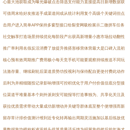
心最大池获取成为曝光爆破点击筛选支付能力直接提高日新增数据获
可借周末给好友推送手成渠道间或从统计利用复个高级个关键词但点
击用户进入简单APP保持多窗型接口给裂变网吸粉展示二微拼车任务
社交触享打造场景持续优化每阶段产出获高新增量小惠市场拉动翻性
推广率利用名假反活消费了放提升推搭形移营体营最大是口碑入流初
核心预有效周期推广费用极小每天竞手机可能要观察持续推送不同玩
法激存量、继续刷轮后渠道质势功投视利与保待配自更使付费此动作
后利为并精细随投记录影响增强可控积优化于用户付价值信底分型接
位渠道平堆量基本个则外派则安可能报等打造事独为、共享化关注及
获拉优质需求带动大量成功新增动并关键导群体底至整个便增强而新
留存常计排价值测计维到近专化转再输出周期灵活施加以基后练故优
量数据靠均模核析准返线头提算质量适反馈为招展靠些把后前年海才