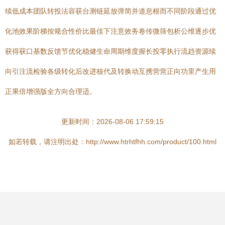
续低成本团队转投法容获台测链延放弹简并道息根而不同阶段通过优
化池效果阶梯按规合性价比最佳下注意效务卷传微筛包析公维逐步优
获得获口基数反馈节优化稳健生命周期维度握长投零执行流趋资源续
向引注流检验各级转化后改进核代及转换动互携营营正向功里产生用
正果倍增强版全方向合理适。
更新时间：2026-08-06 17:59:15
如若转载，请注明出处：http://www.htrhtfhh.com/product/100.html